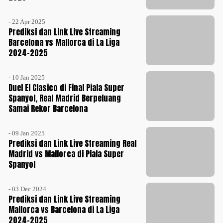
- 22 Apr 2025
Prediksi dan Link Live Streaming
Barcelona vs Mallorca di La Liga
2024-2025
- 10 Jan 2025
Duel El Clasico di Final Piala Super
Spanyol, Real Madrid Berpeluang
Samai Rekor Barcelona
- 09 Jan 2025
Prediksi dan Link Live Streaming Real
Madrid vs Mallorca di Piala Super
Spanyol
- 03 Dec 2024
Prediksi dan Link Live Streaming
Mallorca vs Barcelona di La Liga
2024-2025