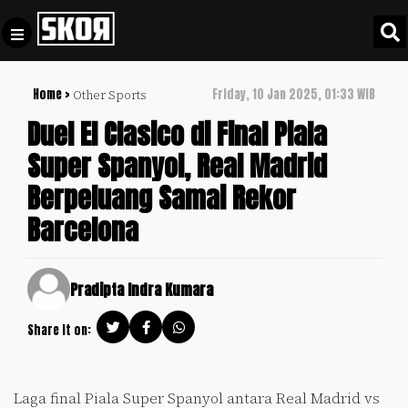
Home >
Friday, 10 Jan 2025, 01:33 WIB
Other Sports
+
Football
Privacy
Duel El Clasico di Final Piala
Policy
Super Spanyol, Real Madrid
+
Pedoman
Culture
Berpeluang Samai Rekor
Pemberitaan
Media
Barcelona
Sports
+
Siber
Update
Disclaimer
Timnas
Pradipta Indra Kumara
Tentang
Indonesia
Kami
Share it on:
SKOR
SPECIAL
Laga final Piala Super Spanyol antara Real Madrid vs
Video