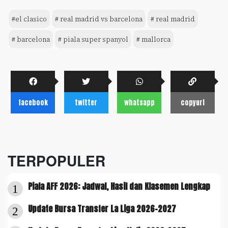
#el clasico
# real madrid vs barcelona
# real madrid
# barcelona
# piala super spanyol
# mallorca
facebook
twitter
whatsapp
copyurl
TERPOPULER
Piala AFF 2026: Jadwal, Hasil dan Klasemen Lengkap
1
Update Bursa Transfer La Liga 2026-2027
2