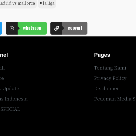
madrid vs mallorca
# la liga
whatsapp
copyurl
nel
Pages
all
Tentang Kami
re
Privacy Policy
s Update
Disclaimer
s Indonesia
Pedoman Media S
 SPECIAL