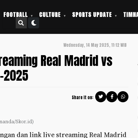
FOOTBALL
CULTURE
SPORTS UPDATE
TIMNA
Wednesday, 14 May 2025, 11:12 WIB
treaming Real Madrid vs
4-2025
Share it on:
rnanda/Skor.id)
ingan dan link live streaming Real Madrid