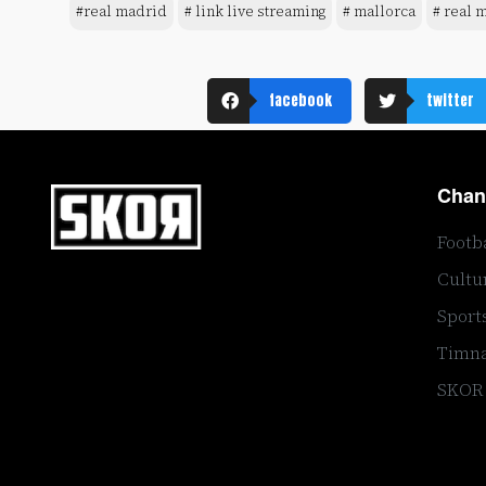
#real madrid
# link live streaming
# mallorca
# real 
facebook
twitter
Chan
Footb
Cultu
Sport
Timna
SKOR