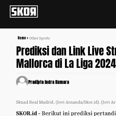
+
Football
Privacy
Policy
Home >
Other Sports
Prediksi dan Link Live S
+
Pedoman
Culture
Pemberitaan
Mallorca di La Liga 202
Media
Sports
+
Siber
Update
Disclaimer
Timnas
Pradipta Indra Kumara
Tentang
Indonesia
Kami
SKOR
Skuad Real Madrid. (Jovi Arnanda/Skor.id). (Jovi A
SPECIAL
SKOR.id -
Berikut ini prediksi pertand
Video