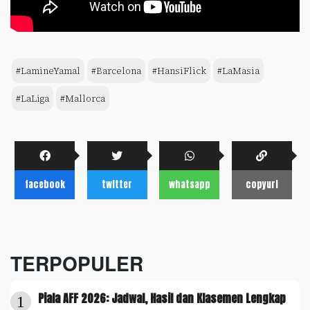
#LamineYamal
#Barcelona
#HansiFlick
#LaMasia
#LaLiga
#Mallorca
facebook
twitter
whatsapp
copyurl
TERPOPULER
Piala AFF 2026: Jadwal, Hasil dan Klasemen Lengkap
1