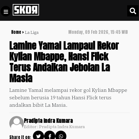
Home >
Monday, 09 Feb 2026, 15:45 WIB
La Liga
+
Football
Privacy
Lamine Yamal Lampaui Rekor
Policy
Kylian Mbappe, Hansi Flick
+
Pedoman
Culture
Terus Andalkan Jebolan La
Pemberitaan
Media
Masia
Sports
+
Siber
Update
Lamine Yamal melampai rekor gol Kylian Mbappe
Disclaimer
sebelum berusia 19 tahun Hansi Flick terus
Timnas
Tentang
andalkan bibit La Masia.
Indonesia
Kami
SKOR
Pradipta Indra Kumara
SPECIAL
Editor : Pradipta Indra Kumara
Video
Share it on: