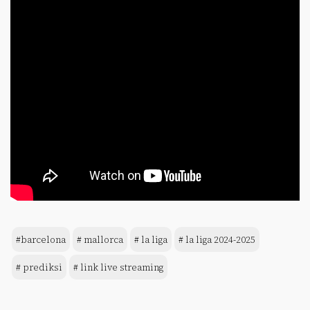
#barcelona
# mallorca
# la liga
# la liga 2024-2025
# prediksi
# link live streaming