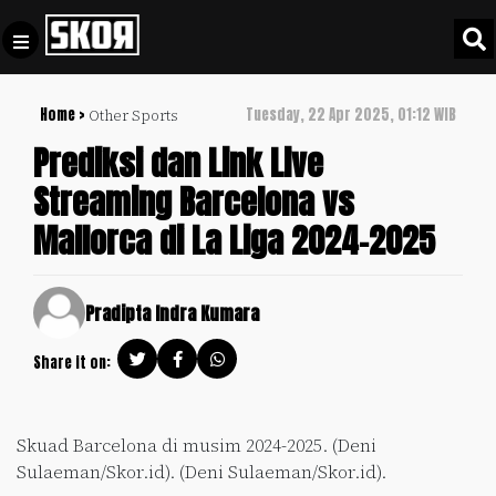
Home >
Tuesday, 22 Apr 2025, 01:12 WIB
Other Sports
+
Football
Privacy
Prediksi dan Link Live
Policy
Streaming Barcelona vs
+
Pedoman
Culture
Mallorca di La Liga 2024-2025
Pemberitaan
Media
Sports
+
Siber
Update
Pradipta Indra Kumara
Disclaimer
Timnas
Share it on:
Tentang
Indonesia
Kami
SKOR
Skuad Barcelona di musim 2024-2025. (Deni
SPECIAL
Sulaeman/Skor.id). (Deni Sulaeman/Skor.id).
Video