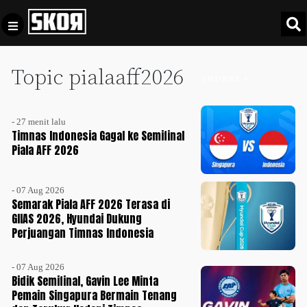
Topic pialaaff2026
+
Football
INDEKS +
Privacy
Policy
- 27 menit lalu
+
Pedoman
Culture
Timnas Indonesia Gagal ke Semifinal
Pemberitaan
Piala AFF 2026
Media
Sports
+
Siber
Update
- 07 Aug 2026
Disclaimer
Semarak Piala AFF 2026 Terasa di
Timnas
GIIAS 2026, Hyundai Dukung
Tentang
Indonesia
Perjuangan Timnas Indonesia
Kami
SKOR
- 07 Aug 2026
SPECIAL
Bidik Semifinal, Gavin Lee Minta
Pemain Singapura Bermain Tenang
Video