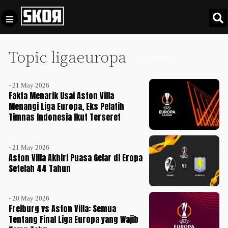
Topic ligaeuropa
+
Football
INDEKS +
Privacy
Policy
- 21 May 2026
+
Pedoman
Culture
Fakta Menarik Usai Aston Villa
Pemberitaan
Menangi Liga Europa, Eks Pelatih
Timnas Indonesia Ikut Terseret
Media
Sports
+
Siber
Update
- 21 May 2026
Disclaimer
Aston Villa Akhiri Puasa Gelar di Eropa
Timnas
Setelah 44 Tahun
Tentang
Indonesia
Kami
SKOR
- 20 May 2026
SPECIAL
Freiburg vs Aston Villa: Semua
Tentang Final Liga Europa yang Wajib
Video