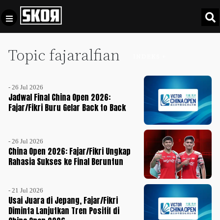
Topic fajaralfian
+
Football
INDEKS +
Privacy
Policy
- 26 Jul 2026
+
Pedoman
Culture
Jadwal Final China Open 2026:
Pemberitaan
Fajar/Fikri Buru Gelar Back to Back
Media
Sports
+
Siber
Update
- 26 Jul 2026
Disclaimer
China Open 2026: Fajar/Fikri Ungkap
Timnas
Rahasia Sukses ke Final Beruntun
Tentang
Indonesia
Kami
SKOR
- 21 Jul 2026
SPECIAL
Usai Juara di Jepang, Fajar/Fikri
Diminta Lanjutkan Tren Positif di
Video