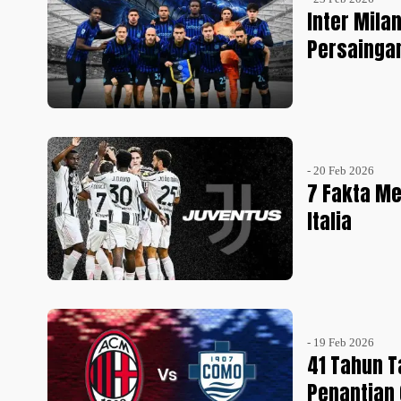
Inter Mila
Persaingan
- 20 Feb 2026
7 Fakta Me
Italia
- 19 Feb 2026
41 Tahun 
Penantian 