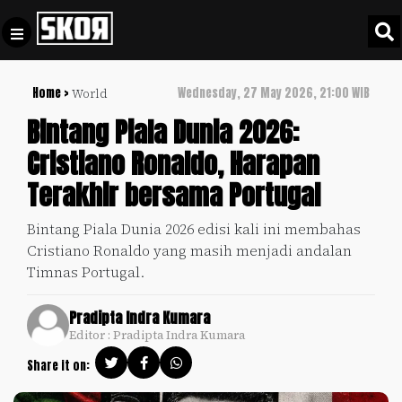
Home >
Wednesday, 27 May 2026, 21:00 WIB
World
+
Football
Privacy
Bintang Piala Dunia 2026:
Policy
Cristiano Ronaldo, Harapan
+
Pedoman
Culture
Terakhir bersama Portugal
Pemberitaan
Media
Sports
+
Bintang Piala Dunia 2026 edisi kali ini membahas
Siber
Update
Cristiano Ronaldo yang masih menjadi andalan
Disclaimer
Timnas Portugal.
Timnas
Tentang
Indonesia
Pradipta Indra Kumara
Kami
Editor : Pradipta Indra Kumara
SKOR
SPECIAL
Share it on:
Video