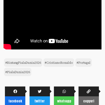
#BintangPialaDunia2026
#CristianoRonaldo
#Portugal
#PialaDunia2026
facebook
twitter
whatsapp
copyurl