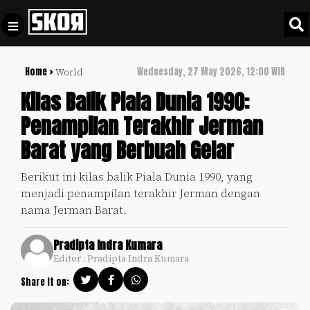
Home >
Wednesday, 27 May 2026, 12:00 WIB
World
+
Football
Privacy
Kilas Balik Piala Dunia 1990:
Policy
Penampilan Terakhir Jerman
+
Pedoman
Culture
Barat yang Berbuah Gelar
Pemberitaan
Media
Sports
+
Berikut ini kilas balik Piala Dunia 1990, yang
Siber
Update
menjadi penampilan terakhir Jerman dengan
Disclaimer
nama Jerman Barat.
Timnas
Tentang
Indonesia
Pradipta Indra Kumara
Kami
Editor : Pradipta Indra Kumara
SKOR
SPECIAL
Share it on:
Video