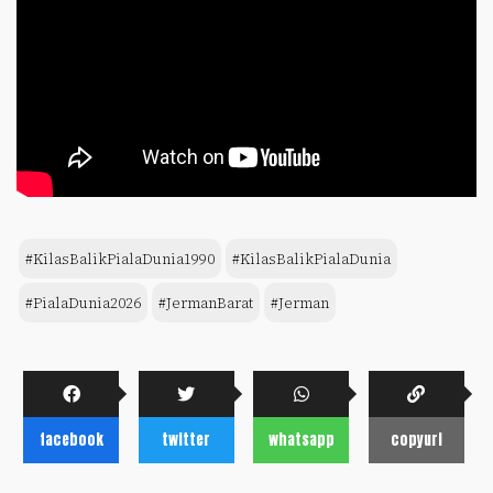
#KilasBalikPialaDunia1990
#KilasBalikPialaDunia
#PialaDunia2026
#JermanBarat
#Jerman
facebook
twitter
whatsapp
copyurl