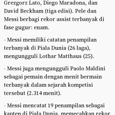
Grezgorz Lato, Diego Maradona, dan
David Beckham (tiga edisi). Pele dan
Messi berbagi rekor assist terbanyak di
fase gugur: enam.
- Messi memiliki catatan penampilan
terbanyak di Piala Dunia (26 laga),
mengungguli Lothar Matthaus (25).
- Messi juga mengungguli Paolo Maldini
sebagai pemain dengan menit bermain
terbanyak dalam sejarah kompetisi
tersebut (2.314 menit).
- Messi mencatat 19 penampilan sebagai
kapten di Piala Dunia, memecahkan rekor