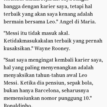
bangga dengan karier saya, tetapi hal
terbaik yang akan saya kenang adalah
bermain bersama Leo." Angel di Maria.
"Messi itu tidak masuk akal.
Ketidakmasukakalan terbaik yang pernah
kusaksikan." Wayne Rooney.
"Saat saya mengingat kembali karier saya,
hal yang paling menyenangkan adalah
menyaksikan tahun-tahun awal Leo
Messi. Ketika dia pensiun, sepak bola,
bukan hanya Barcelona, seharusnya
memensiunkan nomor punggung 10."
Ronaldinho.