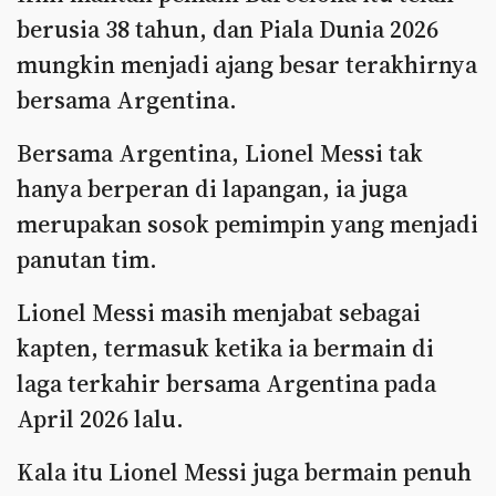
berusia 38 tahun, dan Piala Dunia 2026
mungkin menjadi ajang besar terakhirnya
bersama Argentina.
Bersama Argentina, Lionel Messi tak
hanya berperan di lapangan, ia juga
merupakan sosok pemimpin yang menjadi
panutan tim.
Lionel Messi masih menjabat sebagai
kapten, termasuk ketika ia bermain di
laga terkahir bersama Argentina pada
April 2026 lalu.
Kala itu Lionel Messi juga bermain penuh