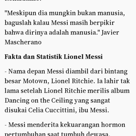
"Meskipun dia mungkin bukan manusia,
baguslah kalau Messi masih berpikir
bahwa dirinya adalah manusia." Javier
Mascherano
Fakta dan Statistik Lionel Messi
- Nama depan Messi diambil dari bintang
besar Motown, Lionel Ritchie. Ia lahir tak
lama setelah Lionel Ritchie merilis album
Dancing on the Ceiling yang sangat
disukai Celia Cuccittini, ibu Messi.
- Messi menderita kekuarangan hormon
pertumbuhan saat tumbuh dewasa.