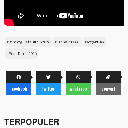
#BintangPialaDunia2026
#LionelMessi
#Argentina
#PialaDunia2026
facebook
twitter
whatsapp
copyurl
TERPOPULER