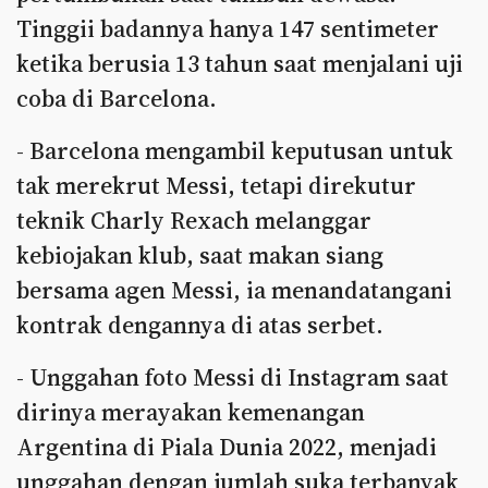
Tinggii badannya hanya 147 sentimeter
ketika berusia 13 tahun saat menjalani uji
coba di Barcelona.
- Barcelona mengambil keputusan untuk
tak merekrut Messi, tetapi direkutur
teknik Charly Rexach melanggar
kebiojakan klub, saat makan siang
bersama agen Messi, ia menandatangani
kontrak dengannya di atas serbet.
- Unggahan foto Messi di Instagram saat
dirinya merayakan kemenangan
Argentina di Piala Dunia 2022, menjadi
unggahan dengan jumlah suka terbanyak