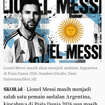
Lionel Messi masih akan menjadi andalan Argentina
di Piala Dunia 2026. Sumber:(Grafis: Deni
Sulaeman/Skor.id)
SKOR.id
- Lionel Messi masih menjadi
salah satu pemain andalan Argentina,
kiprahnya di Piala Dunia 2026 pun masih