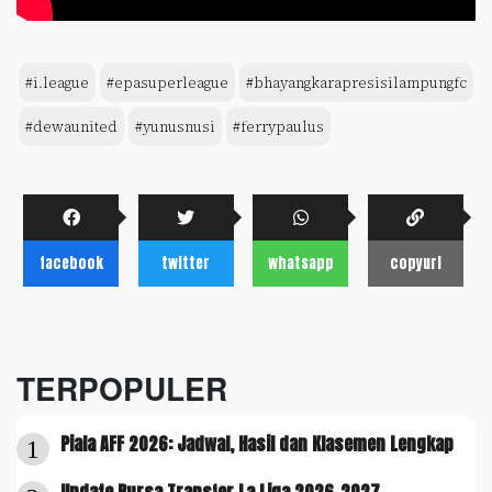
#i.league
#epasuperleague
#bhayangkarapresisilampungfc
#dewaunited
#yunusnusi
#ferrypaulus
facebook
twitter
whatsapp
copyurl
TERPOPULER
Piala AFF 2026: Jadwal, Hasil dan Klasemen Lengkap
1