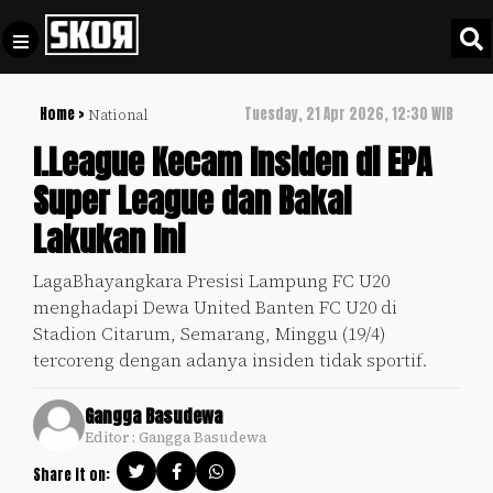
Home >
Tuesday, 21 Apr 2026, 12:30 WIB
National
+
Football
Privacy
I.League Kecam Insiden di EPA
Policy
Super League dan Bakal
+
Pedoman
Culture
Lakukan Ini
Pemberitaan
Media
Sports
+
LagaBhayangkara Presisi Lampung FC U20
Siber
Update
menghadapi Dewa United Banten FC U20 di
Disclaimer
Stadion Citarum, Semarang, Minggu (19/4)
Timnas
tercoreng dengan adanya insiden tidak sportif.
Tentang
Indonesia
Kami
Gangga Basudewa
SKOR
Editor : Gangga Basudewa
SPECIAL
Share it on:
Video