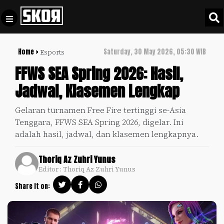
Home >
Saturday, 30 May 2026, 05:30 WIB
Esports
+
Football
Privacy
FFWS SEA Spring 2026: Hasil,
Policy
Jadwal, Klasemen Lengkap
+
Pedoman
Culture
Pemberitaan
Gelaran turnamen Free Fire tertinggi se-Asia
Media
Tenggara, FFWS SEA Spring 2026, digelar. Ini
Sports
+
Siber
adalah hasil, jadwal, dan klasemen lengkapnya.
Update
Disclaimer
Timnas
Thoriq Az Zuhri Yunus
Tentang
Indonesia
Editor : Thoriq Az Zuhri Yunus
Kami
Share it on:
SKOR
SPECIAL
Video