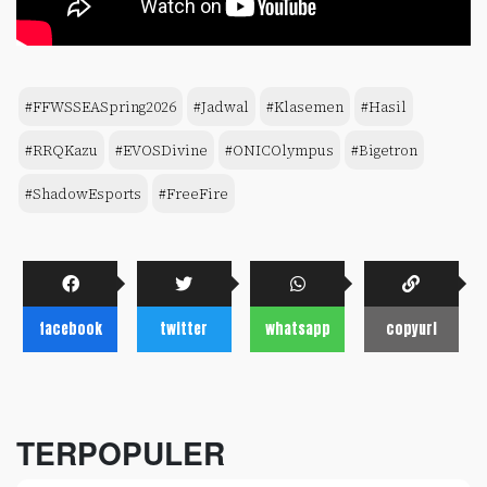
#FFWSSEASpring2026
#Jadwal
#Klasemen
#Hasil
#RRQKazu
#EVOSDivine
#ONICOlympus
#Bigetron
#ShadowEsports
#FreeFire
facebook
twitter
whatsapp
copyurl
TERPOPULER