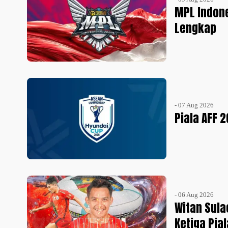
MPL Indone
Lengkap
- 07 Aug 2026
Piala AFF 
- 06 Aug 2026
Witan Sula
Ketiga Pia