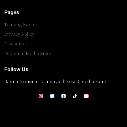
Pages
Tentang Kami
Privacy Policy
Disclaimer
Pedoman Media Siber
Follow Us
Ikuti info menarik lainnya di sosial media kami