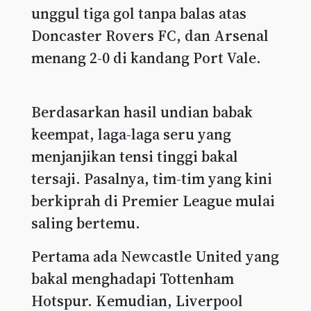
unggul tiga gol tanpa balas atas
Doncaster Rovers FC, dan Arsenal
menang 2-0 di kandang Port Vale.
Berdasarkan hasil undian babak
keempat, laga-laga seru yang
menjanjikan tensi tinggi bakal
tersaji. Pasalnya, tim-tim yang kini
berkiprah di Premier League mulai
saling bertemu.
Pertama ada Newcastle United yang
bakal menghadapi Tottenham
Hotspur. Kemudian, Liverpool