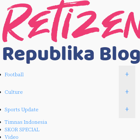
+
Football
+
Culture
+
Sports Update
Timnas Indonesia
SKOR SPECIAL
Video