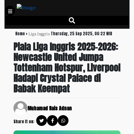
Home >
Thursday, 25 Sep 2025, 06:22 WIB
Liga Inggris
Piala Liga Inggris 2025-2026:
Newcastle United Jumpa
Tottenham Hotspur, Liverpool
Hadapi Crystal Palace di
Babak Keempat
Muhamad Rais Adnan
Share it on: