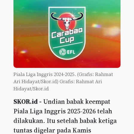
Piala Liga Inggris 2024-2025. (Grafis: Rahmat
Ari Hidayat/Skor.id) Grafis: Rahmat Ari
Hidayat/Skor.id
SKOR.id -
Undian babak keempat
Piala Liga Inggris 2025-2026 telah
dilakukan. Itu setelah babak ketiga
tuntas digelar pada Kamis