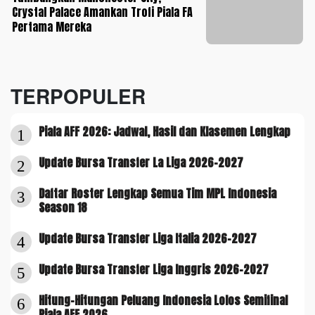
Crystal Palace Amankan Trofi Piala FA
Pertama Mereka
TERPOPULER
Piala AFF 2026: Jadwal, Hasil dan Klasemen Lengkap
1
Update Bursa Transfer La Liga 2026-2027
2
Daftar Roster Lengkap Semua Tim MPL Indonesia
3
Season 18
Update Bursa Transfer Liga Italia 2026-2027
4
Update Bursa Transfer Liga Inggris 2026-2027
5
Hitung-Hitungan Peluang Indonesia Lolos Semifinal
6
Piala AFF 2026