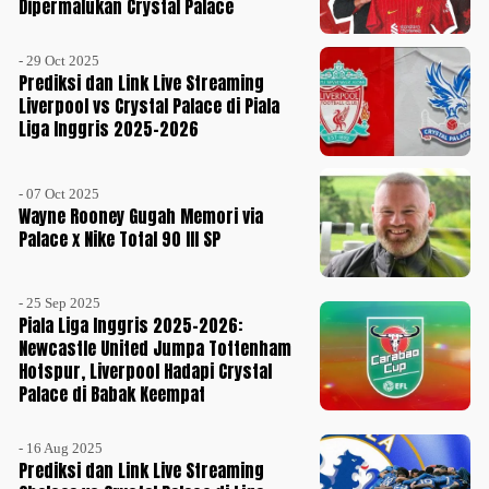
Dipermalukan Crystal Palace
- 29 Oct 2025
Prediksi dan Link Live Streaming
Liverpool vs Crystal Palace di Piala
Liga Inggris 2025-2026
- 07 Oct 2025
Wayne Rooney Gugah Memori via
Palace x Nike Total 90 III SP
- 25 Sep 2025
Piala Liga Inggris 2025-2026:
Newcastle United Jumpa Tottenham
Hotspur, Liverpool Hadapi Crystal
Palace di Babak Keempat
- 16 Aug 2025
Prediksi dan Link Live Streaming