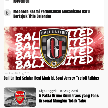
Klasemen
Moonton Resmi Perkenalkan Mekanisme Baru
6
Bertajuk Title Defender
Fashion - 09 Aug 2026
Bali United Sejajar Real Madrid, Soal Jersey Trefoil Adidas
Liga Inggris - 09 Aug 2026
5 Fakta Bruno Guimaraes yang Fans
Arsenal Mungkin Tidak Tahu