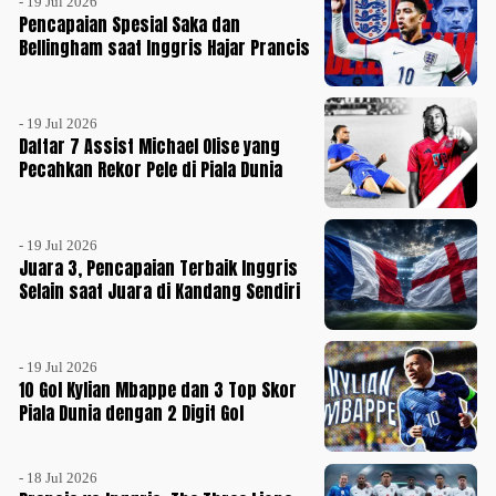
- 19 Jul 2026
Pencapaian Spesial Saka dan
Bellingham saat Inggris Hajar Prancis
- 19 Jul 2026
Daftar 7 Assist Michael Olise yang
Pecahkan Rekor Pele di Piala Dunia
- 19 Jul 2026
Juara 3, Pencapaian Terbaik Inggris
Selain saat Juara di Kandang Sendiri
- 19 Jul 2026
10 Gol Kylian Mbappe dan 3 Top Skor
Piala Dunia dengan 2 Digit Gol
- 18 Jul 2026