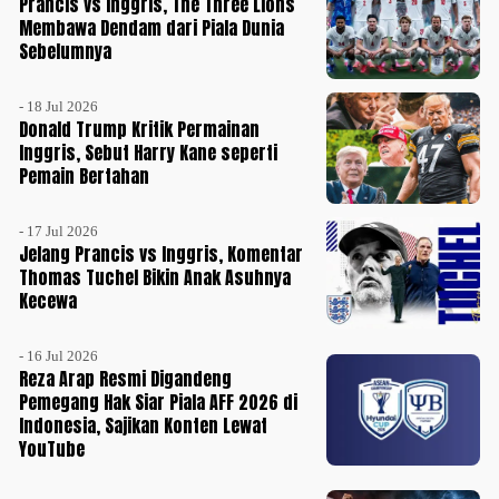
Prancis vs Inggris, The Three Lions
Membawa Dendam dari Piala Dunia
Sebelumnya
- 18 Jul 2026
Donald Trump Kritik Permainan
Inggris, Sebut Harry Kane seperti
Pemain Bertahan
- 17 Jul 2026
Jelang Prancis vs Inggris, Komentar
Thomas Tuchel Bikin Anak Asuhnya
Kecewa
- 16 Jul 2026
Reza Arap Resmi Digandeng
Pemegang Hak Siar Piala AFF 2026 di
Indonesia, Sajikan Konten Lewat
YouTube