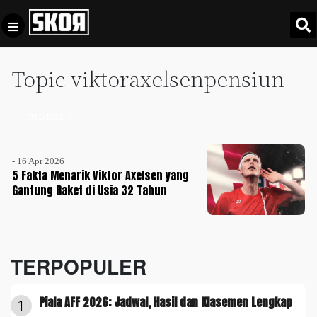
Topic viktoraxelsenpensiun
+
Football
Privacy
Policy
INDEKS +
+
Pedoman
Culture
Pemberitaan
- 16 Apr 2026
Media
Sports
5 Fakta Menarik Viktor Axelsen yang
+
Siber
Gantung Raket di Usia 32 Tahun
Update
Disclaimer
Timnas
Tentang
Indonesia
Kami
TERPOPULER
SKOR
SPECIAL
Piala AFF 2026: Jadwal, Hasil dan Klasemen Lengkap
1
Video