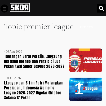
Topic premier league
+
Football
INDEKS
Privacy
Policy
+
+
Pedoman
Culture
Pemberitaan
- 06 Aug 2026
Media
Tantangan Berat Persija, Langsung
Sports
+
Siber
Bertemu Borneo dan Persib di Dua
Update
Pekan Awal Super League 2026-2027
Disclaimer
Timnas
- 30 Jul 2026
Tentang
Indonesia
I.League dan 6 Tim Putri Matangkan
Kami
Persiapan, Indonesia Women's
SKOR
League 2026-2027 Digelar Oktober
SPECIAL
Selama 17 Pekan
Video