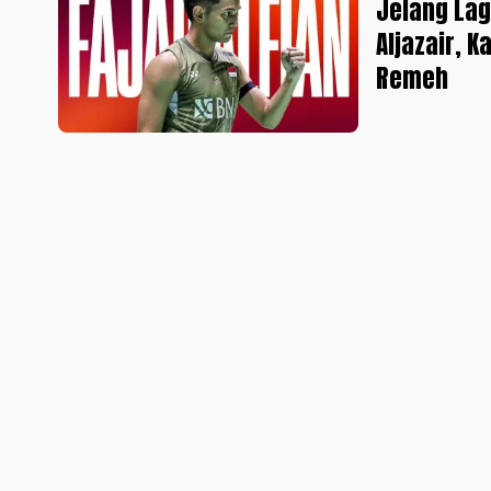
Jelang La
Aljazair, 
Remeh