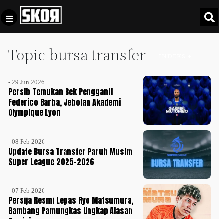
Topic bursa transfer
+
Football
INDEKS +
Privacy
Policy
- 29 Jun 2026
+
Pedoman
Culture
Persib Temukan Bek Pengganti
Pemberitaan
Federico Barba, Jebolan Akademi
Olympique Lyon
Media
Sports
+
Siber
Update
- 08 Feb 2026
Disclaimer
Update Bursa Transfer Paruh Musim
Timnas
Super League 2025-2026
Tentang
Indonesia
Kami
SKOR
- 07 Feb 2026
SPECIAL
Persija Resmi Lepas Ryo Matsumura,
Bambang Pamungkas Ungkap Alasan
Video