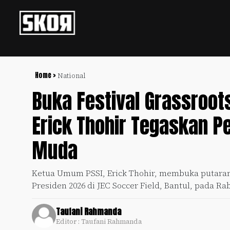
+
Football
Privacy
Policy
Home >
National
Buka Festival Grassroot
+
Pedoman
Culture
Pemberitaan
Erick Thohir Tegaskan P
Media
Sports
+
Siber
Update
Muda
Disclaimer
Timnas
Tentang
Ketua Umum PSSI, Erick Thohir, membuka putaran n
Indonesia
Kami
Presiden 2026 di JEC Soccer Field, Bantul, pada Rabu
SKOR
SPECIAL
Taufani Rahmanda
Editor : Taufani Rahmanda
Video