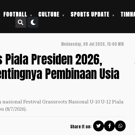
FOOTBALL
CULTURE
SPORTS UPDATE
TIMNA
Wednesday, 08 Jul 2026, 15:00 WIB
s Piala Presiden 2026,
entingnya Pembinaan Usia
asional Festival Grassroots Nasional U-10 U-12 Piala
 (8/7/2026).
Share it on: