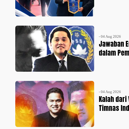
- 04 Aug 2026
Jawaban Er
dalam Pem
- 04 Aug 2026
Kalah dari
Timnas Ind