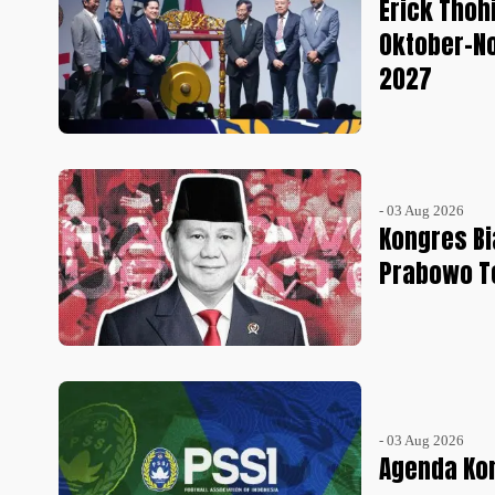
Erick Thoh
Oktober-No
2027
- 03 Aug 2026
Kongres Bi
Prabowo Te
- 03 Aug 2026
Agenda Kon