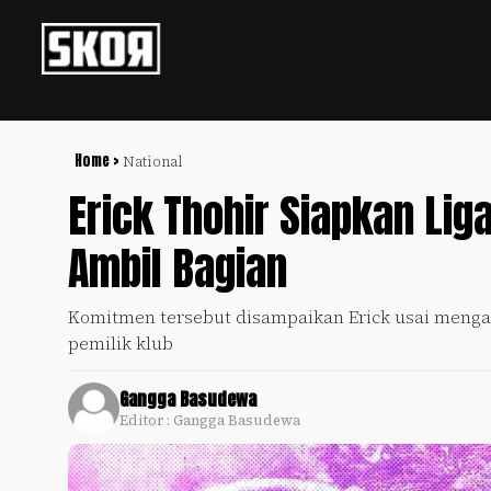
+
Football
Privacy
Policy
Home >
National
Erick Thohir Siapkan Lig
+
Pedoman
Culture
Pemberitaan
Ambil Bagian
Media
Sports
+
Siber
Update
Komitmen tersebut disampaikan Erick usai meng
Disclaimer
pemilik klub
Timnas
Tentang
Indonesia
Kami
Gangga Basudewa
SKOR
Editor : Gangga Basudewa
SPECIAL
Video