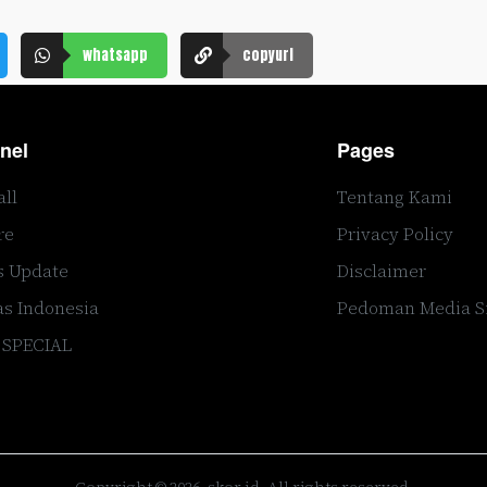
whatsapp
copyurl
nel
Pages
all
Tentang Kami
re
Privacy Policy
s Update
Disclaimer
s Indonesia
Pedoman Media S
 SPECIAL