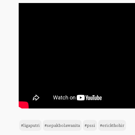
#ligaputri
#sepakbolawanita
#pssi
#erickthohir