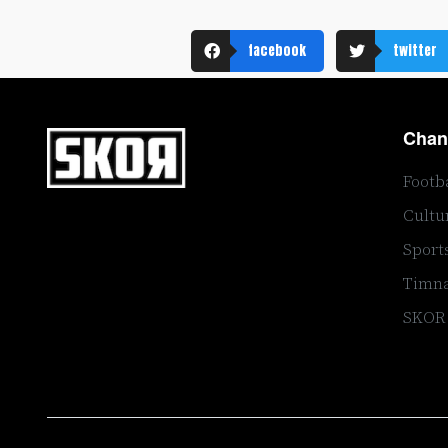
facebook
twitter
Chan
Footb
Cultu
Sport
Timna
SKOR