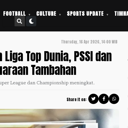
FOOTBALL
CULTURE
SPORTS UPDATE
TIMNA
Thursday, 16 Apr 2026, 14:00 WIB
 Liga Top Dunia, PSSI dan
juaraan Tambahan
 Super League dan Championship meningkat.
Share it on: