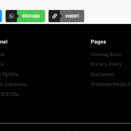
whatsapp
copyurl
nel
Pages
all
Tentang Kami
re
Privacy Policy
s Update
Disclaimer
s Indonesia
Pedoman Media S
 SPECIAL