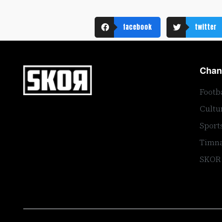
facebook
twitter
Chan
Footb
Cultu
Sport
Timna
SKOR