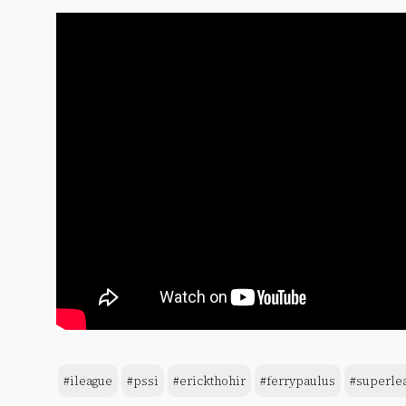
#ileague
#pssi
#erickthohir
#ferrypaulus
#superle