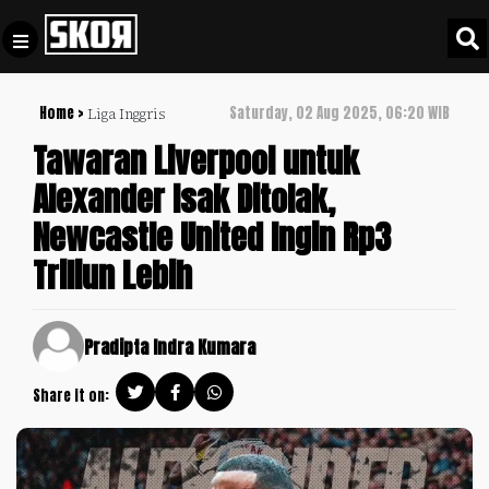
Home >
Saturday, 02 Aug 2025, 06:20 WIB
Liga Inggris
+
Football
Privacy
Tawaran Liverpool untuk
Policy
Alexander Isak Ditolak,
+
Pedoman
Culture
Newcastle United Ingin Rp3
Pemberitaan
Media
Triliun Lebih
Sports
+
Siber
Update
Disclaimer
Timnas
Pradipta Indra Kumara
Tentang
Indonesia
Kami
Share it on:
SKOR
SPECIAL
Video