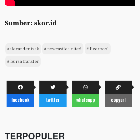
Sumber: skor.id
#alexander isak
# newcastle united
# liverpool
# bursa transfer
facebook
twitter
whatsapp
copyurl
TERPOPULER