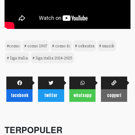
#como
# como 1907
# como fc
# orkestra
# musik
# liga italia
# liga italia 2024-2025
facebook
twitter
whatsapp
copyurl
TERPOPULER