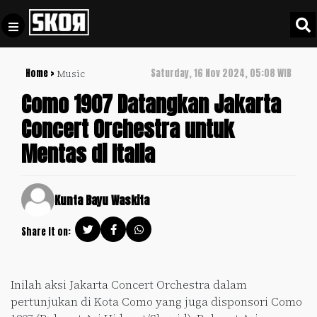
Home >
Saturday, 16 Nov 2024, 05:08 WIB
Music
+
Football
Privacy
Como 1907 Datangkan Jakarta
Policy
Concert Orchestra untuk
+
Pedoman
Culture
Mentas di Italia
Pemberitaan
Media
Sports
+
Siber
Update
Kunta Bayu Waskita
Disclaimer
Timnas
Share it on:
Tentang
Indonesia
Kami
SKOR
Inilah aksi Jakarta Concert Orchestra dalam
SPECIAL
pertunjukan di Kota Como yang juga disponsori Como
Video