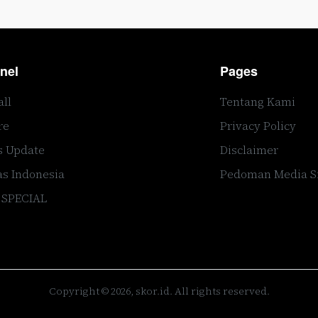
nel
Pages
all
Tentang Kami
re
Privacy Policy
s Update
Disclaimer
s Indonesia
Pedoman Media S
 SPECIAL
Copyright © 2026, skor.id. All rights reserved.