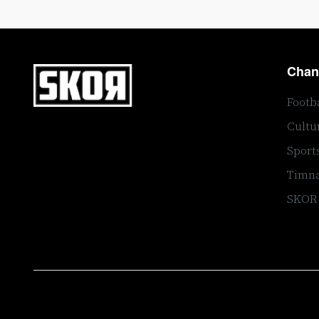
Chan
Footb
Cultu
Sport
Timna
SKOR