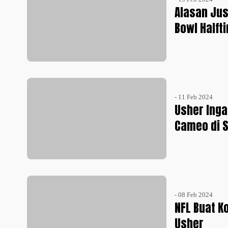
Alasan Jus
Bowl Halft
- 11 Feb 2024
Usher Inga
Cameo di S
- 08 Feb 2024
NFL Buat K
Usher