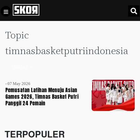
Topic
+
Football
Privacy
Policy
timnasbasketputriindonesia
+
Pedoman
Culture
Pemberitaan
INDEKS +
Media
Sports
+
Siber
Update
- 07 May 2026
Pemusatan Latihan Menuju Asian
Disclaimer
Games 2026, Timnas Basket Putri
Timnas
Panggil 24 Pemain
Tentang
Indonesia
Kami
SKOR
SPECIAL
TERPOPULER
Video