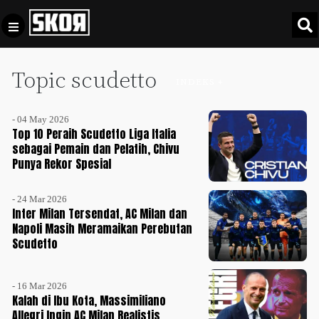
Topic scudetto
+
Football
INDEKS +
Privacy
Policy
- 04 May 2026
+
Pedoman
Culture
Top 10 Peraih Scudetto Liga Italia
Pemberitaan
sebagai Pemain dan Pelatih, Chivu
Punya Rekor Spesial
Media
Sports
+
Siber
Update
- 24 Mar 2026
Disclaimer
Inter Milan Tersendat, AC Milan dan
Timnas
Napoli Masih Meramaikan Perebutan
Tentang
Indonesia
Scudetto
Kami
SKOR
SPECIAL
- 16 Mar 2026
Kalah di Ibu Kota, Massimiliano
Allegri Ingin AC Milan Realistis
Video