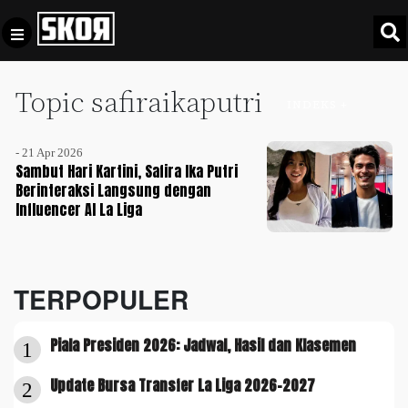
Topic safiraikaputri
+
Football
INDEKS +
Privacy
Policy
- 21 Apr 2026
+
Pedoman
Culture
Sambut Hari Kartini, Safira Ika Putri
Pemberitaan
Berinteraksi Langsung dengan
Influencer AI La Liga
Media
Sports
+
Siber
Update
Disclaimer
Timnas
TERPOPULER
Tentang
Indonesia
Kami
SKOR
Piala Presiden 2026: Jadwal, Hasil dan Klasemen
1
SPECIAL
Update Bursa Transfer La Liga 2026-2027
2
Video