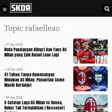
Topic rafaelleao
+
Football
INDEKS +
Privacy
Policy
- 27 Apr 2026
+
Pedoman
Culture
Beda Pandangan Allegri dan Fans AC
Pemberitaan
Milan yang Ejek Rafael Leao Lagi
Media
Sports
+
Siber
Update
- 19 Feb 2026
Disclaimer
41 Tahun Tanpa Kemenangan
Timnas
Melawan AC Milan, Penantian Como
Tentang
Indonesia
Masih Berlanjut
Kami
SKOR
- 09 Jan 2026
SPECIAL
5 Catatan Laga AC Milan vs Genoa,
Rekor Tak Terkalahkan I Rossoneri
Video