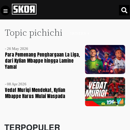
Topic pichichi
+
Football
INDEKS +
Privacy
Policy
- 26 May 2026
+
Pedoman
Culture
Para Pemenang Penghargaan La Liga,
Pemberitaan
dari Kylian Mbappe hingga Lamine
Yamal
Media
Sports
+
Siber
Update
- 08 Apr 2026
Disclaimer
Vedat Muriqi Mendekat, Kylian
Timnas
Mbappe Harus Mulai Waspada
Tentang
Indonesia
Kami
SKOR
SPECIAL
TERPOPULER
Video