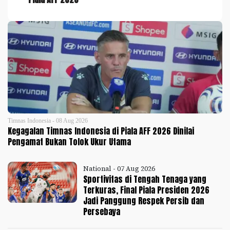
Timnas Indonesia - 08 Aug 2026
Kegagalan Timnas Indonesia di Piala AFF 2026 Dinilai
Pengamat Bukan Tolok Ukur Utama
National - 07 Aug 2026
Sportivitas di Tengah Tenaga yang
Terkuras, Final Piala Presiden 2026
Jadi Panggung Respek Persib dan
Persebaya