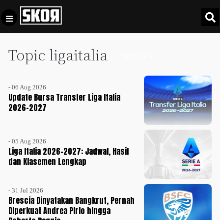
Topic ligaitalia
+
Football
INDEKS +
Privacy
Policy
- 06 Aug 2026
+
Pedoman
Culture
Update Bursa Transfer Liga Italia
Pemberitaan
2026-2027
Media
Sports
+
Siber
Update
- 05 Aug 2026
Disclaimer
Liga Italia 2026-2027: Jadwal, Hasil
Timnas
dan Klasemen Lengkap
Tentang
Indonesia
Kami
SKOR
- 31 Jul 2026
SPECIAL
Brescia Dinyatakan Bangkrut, Pernah
Diperkuat Andrea Pirlo hingga
Video