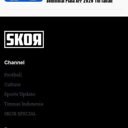
Semifinal Piala AFF 2026 Tertahan
Channel
Football
Culture
Sports Update
Timnas Indonesia
SKOR SPECIAL