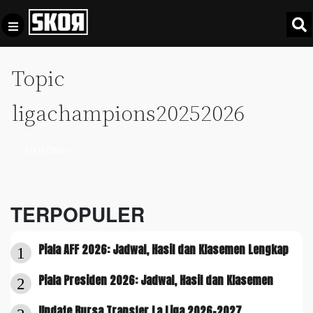
Topic
+
Football
Privacy
Policy
ligachampions20252026
+
Pedoman
Culture
Pemberitaan
INDEKS +
Media
Sports
+
Siber
Update
Disclaimer
TERPOPULER
Timnas
Tentang
Indonesia
Piala AFF 2026: Jadwal, Hasil dan Klasemen Lengkap
Kami
1
SKOR
Piala Presiden 2026: Jadwal, Hasil dan Klasemen
SPECIAL
2
Video
Update Bursa Transfer La Liga 2026-2027