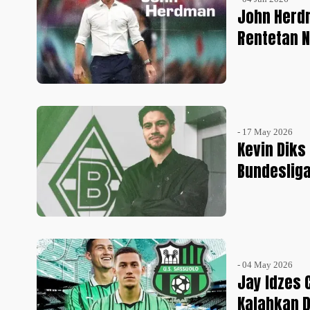
John Herd
Rentetan N
- 17 May 2026
Kevin Diks
Bundeslig
- 04 May 2026
Jay Idzes 
Kalahkan 