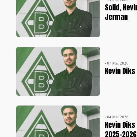
Solid, Kev
Jerman
- 07 Mar 2026
Kevin Diks
- 04 Mar 2026
Kevin Diks
2025-2026