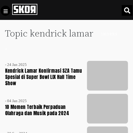
Topic kendrick lamar
+
Football
INDEKS
Privacy
Policy
+
+
Pedoman
Culture
Pemberitaan
- 24 Jan 2025
Media
Kendrick Lamar Konfirmasi SZA Tamu
Sports
+
Siber
Spesial di Super Bowl LIX Half Time
Update
Show
Disclaimer
Timnas
Tentang
Indonesia
- 04 Jan 2025
10 Momen Terbaik Perpaduan
Kami
SKOR
Olahraga dan Musik pada 2024
SPECIAL
Video