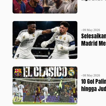
- 09 May 2026
Selesaikan
Madrid Me
- 08 May 2026
10 Gol Pali
hingga Jud