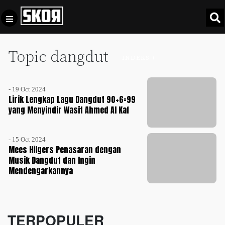
Topic dangdut
+
Football
INDEKS +
Privacy
Policy
- 19 Oct 2024
+
Pedoman
Culture
Lirik Lengkap Lagu Dangdut 90+6=99
Pemberitaan
yang Menyindir Wasit Ahmed Al Kaf
Media
Sports
+
Siber
Update
- 15 Oct 2024
Disclaimer
Mees Hilgers Penasaran dengan
Timnas
Musik Dangdut dan Ingin
Tentang
Indonesia
Mendengarkannya
Kami
SKOR
SPECIAL
TERPOPULER
Video