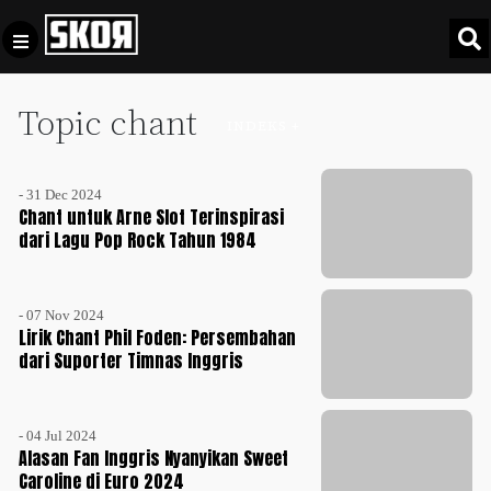
Topic chant
+
Football
INDEKS +
Privacy
Policy
- 31 Dec 2024
+
Pedoman
Culture
Chant untuk Arne Slot Terinspirasi
Pemberitaan
dari Lagu Pop Rock Tahun 1984
Media
Sports
+
Siber
Update
- 07 Nov 2024
Disclaimer
Lirik Chant Phil Foden: Persembahan
Timnas
dari Suporter Timnas Inggris
Tentang
Indonesia
Kami
SKOR
- 04 Jul 2024
SPECIAL
Alasan Fan Inggris Nyanyikan Sweet
Caroline di Euro 2024
Video