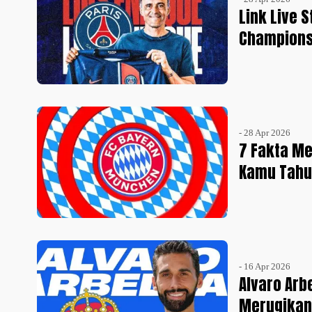
Link Live 
Champions
- 28 Apr 2026
7 Fakta M
Kamu Tahu
- 16 Apr 2026
Alvaro Arb
Merugikan