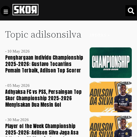
Topic adilsonsilva
+
Football
INDEKS +
Privacy
Policy
- 10 May 2026
+
Pedoman
Culture
Penghargaan Individu Championship
Pemberitaan
2025-2026: Gustavo Tocantins
Pemain Terbaik, Adilson Top Scorer
Media
Sports
+
Siber
Update
- 05 May 2026
Disclaimer
Adhyaksa FC vs PSS, Persaingan Top
Timnas
Skor Championship 2025-2026
Tentang
Indonesia
Menyisakan Dua Mesin Gol
Kami
SKOR
- 30 Mar 2026
SPECIAL
Player of the Week Championship
2025-2026: Adilson Silva Jaga Asa
Video