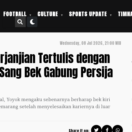
FOOTBALL
CULTURE
SPORTS UPDATE
TIMNA
Wednesday, 08 Jul 2026, 21:00 WIB
janjian Tertulis dengan
Sang Bek Gabung Persija
ial, Yoyok mengaku sebenarnya berharap bek kiri
marang setelah menyelesaikan kariernya di luar
Share it on: