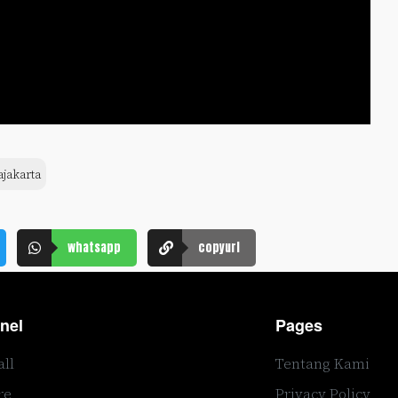
ajakarta
whatsapp
copyurl
nel
Pages
all
Tentang Kami
re
Privacy Policy