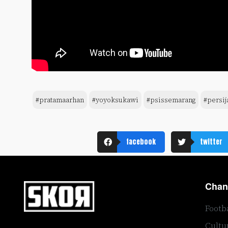
#pratamaarhan
#yoyoksukawi
#psissemarang
#persij
facebook
twitter
Chan
Footb
Cultu