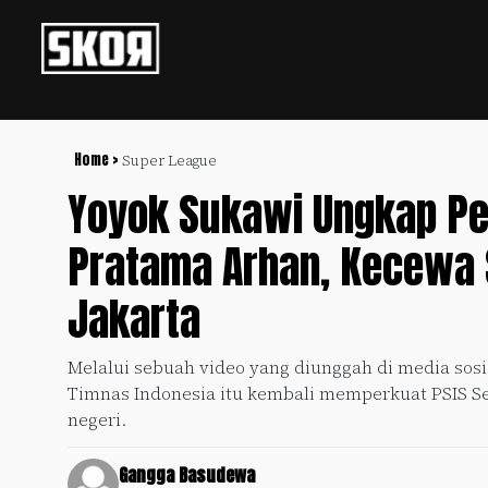
+
Football
Privacy
Policy
Home >
Super League
Yoyok Sukawi Ungkap Per
+
Pedoman
Culture
Pemberitaan
Pratama Arhan, Kecewa 
Media
Sports
+
Siber
Update
Jakarta
Disclaimer
Timnas
Tentang
Melalui sebuah video yang diunggah di media sos
Indonesia
Kami
Timnas Indonesia itu kembali memperkuat PSIS Se
SKOR
negeri.
SPECIAL
Gangga Basudewa
Video