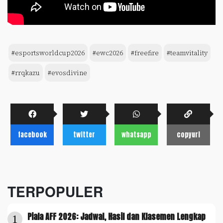
#esportsworldcup2026
#ewc2026
#freefire
#teamvitality
#rrqkazu
#evosdivine
facebook
twitter
whatsapp
copyurl
TERPOPULER
Piala AFF 2026: Jadwal, Hasil dan Klasemen Lengkap
1