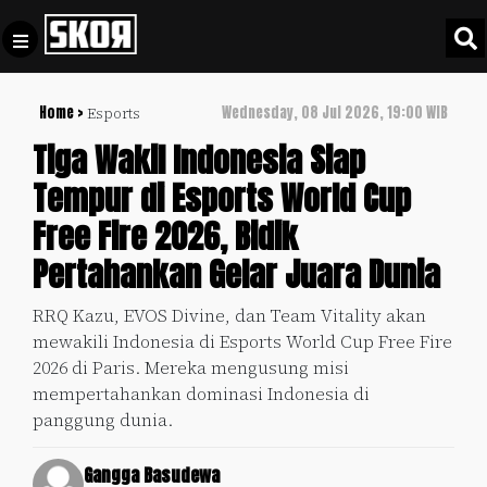
Home >
Wednesday, 08 Jul 2026, 19:00 WIB
Esports
+
Football
Privacy
Tiga Wakil Indonesia Siap
Policy
Tempur di Esports World Cup
+
Pedoman
Culture
Free Fire 2026, Bidik
Pemberitaan
Media
Pertahankan Gelar Juara Dunia
Sports
+
Siber
Update
RRQ Kazu, EVOS Divine, dan Team Vitality akan
Disclaimer
mewakili Indonesia di Esports World Cup Free Fire
Timnas
Tentang
2026 di Paris. Mereka mengusung misi
Indonesia
Kami
mempertahankan dominasi Indonesia di
SKOR
panggung dunia.
SPECIAL
Gangga Basudewa
Video