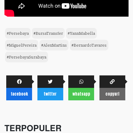
#Persebaya
#BursaTransfer
#YannMabella
#MiguelPereira
#AlexMartins
#BernardoTavares
#PersebayaSurabaya
facebook
twitter
whatsapp
copyurl
TERPOPULER