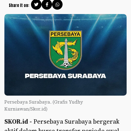
Share it on:
Persebaya Surabaya. (Grafis Yudhy
Kurniawan/Skor.id)
SKOR.id -
Persebaya Surabaya bergerak
aktif dalam bursa transfer periode awal