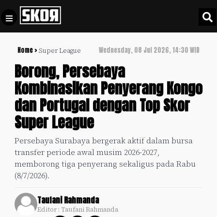
Home >
Wednesday, 08 Jul 2026, 14:30 WIB
Super League
+
Football
Privacy
Borong, Persebaya
Policy
Kombinasikan Penyerang Kongo
+
Pedoman
Culture
dan Portugal dengan Top Skor
Pemberitaan
Media
Super League
Sports
+
Siber
Update
Persebaya Surabaya bergerak aktif dalam bursa
Disclaimer
transfer periode awal musim 2026-2027,
Timnas
Tentang
memborong tiga penyerang sekaligus pada Rabu
Indonesia
Kami
(8/7/2026).
SKOR
SPECIAL
Taufani Rahmanda
Editor : Taufani Rahmanda
Video