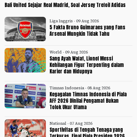
Bali United Sejajar Real Madrid, Soal Jersey Trefoil Adidas
Liga Inggris - 09 Aug 2026
5 Fakta Bruno Guimaraes yang Fans
Arsenal Mungkin Tidak Tahu
World - 09 Aug 2026
Sang Ayah Wafat, Lionel Messi
Kehilangan Figur Terpenting dalam
Karier dan Hidupnya
Timnas Indonesia - 08 Aug 2026
Kegagalan Timnas Indonesia di Piala
AFF 2026 Dinilai Pengamat Bukan
Tolok Ukur Utama
National - 07 Aug 2026
Sportivitas di Tengah Tenaga yang
Terkuras, Final Piala Presiden 2026