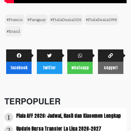
#Prancis
#Paraguay
#PialaDunia2026
#PialaDunia1998
#Brasil
facebook
twitter
whatsapp
copyurl
TERPOPULER
Piala AFF 2026: Jadwal, Hasil dan Klasemen Lengkap
1
Update Bursa Transfer La Liga 2026-2027
2