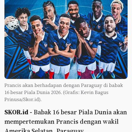
Prancis akan berhadapan dengan Paraguay di babak
16 besar Piala Dunia 2026. (Grafis: Kevin Bagus
Prinusa/Skor.id).
SKOR.id -
Babak 16 besar Piala Dunia akan
mempertemukan Prancis dengan wakil
Amerika Selatan, Paraguay.