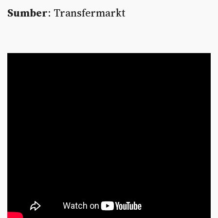
Sumber
: Transfermarkt