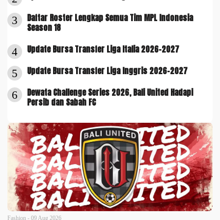
Daftar Roster Lengkap Semua Tim MPL Indonesia
3
Season 18
Update Bursa Transfer Liga Italia 2026-2027
4
Update Bursa Transfer Liga Inggris 2026-2027
5
Dewata Challenge Series 2026, Bali United Hadapi
6
Persib dan Sabah FC
Fashion - 09 Aug 2026