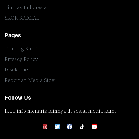
Timnas Indonesia
SKOR SPECIAL
Pages
Tentang Kami
Privacy Policy
Disclaimer
Pedoman Media Siber
Follow Us
Ikuti info menarik lainnya di sosial media kami