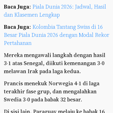
Baca Juga
:
Piala Dunia 2026: Jadwal, Hasil
dan Klasemen Lengkap
Baca Juga
:
Kolombia Tantang Swiss di 16
Besar Piala Dunia 2026 dengan Modal Rekor
Pertahanan
Mereka mengawali langkah dengan hasil
3-1 atas Senegal, diikuti kemenangan 3-0
melawan Irak pada laga kedua.
Prancis menekuk Norwegia 4-1 di laga
terakhir fase grup, dan mengalahkan
Swedia 3-0 pada babak 32 besar.
Di sisi lain, Paraguay melaju ke babak 16