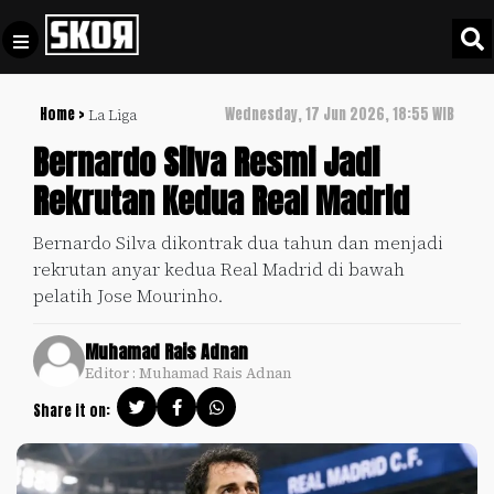
Home >
Wednesday, 17 Jun 2026, 18:55 WIB
La Liga
+
Football
Privacy
Bernardo Silva Resmi Jadi
Policy
Rekrutan Kedua Real Madrid
+
Pedoman
Culture
Pemberitaan
Bernardo Silva dikontrak dua tahun dan menjadi
Media
rekrutan anyar kedua Real Madrid di bawah
Sports
+
Siber
pelatih Jose Mourinho.
Update
Disclaimer
Timnas
Muhamad Rais Adnan
Tentang
Indonesia
Editor : Muhamad Rais Adnan
Kami
Share it on:
SKOR
SPECIAL
Video