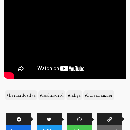
#bernardosilva
#realmadrid
#laliga
#bursatransfer