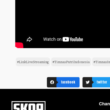
#LinkLiveStreaming
#TimnasPutriIndonesia
#TimnasI
facebook
twitter
Chan