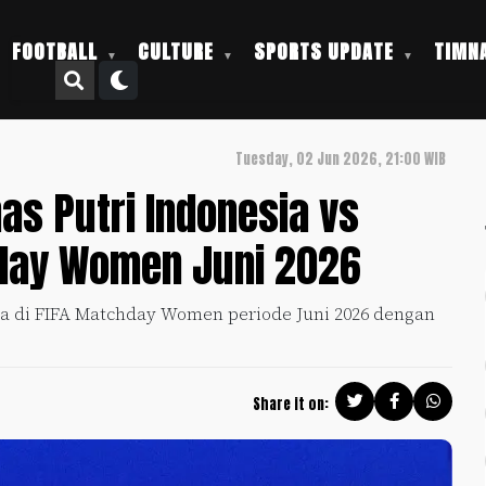
FOOTBALL
CULTURE
SPORTS UPDATE
TIMNA
Tuesday, 02 Jun 2026, 21:00 WIB
as Putri Indonesia vs
hday Women Juni 2026
a di FIFA Matchday Women periode Juni 2026 dengan
Share it on: