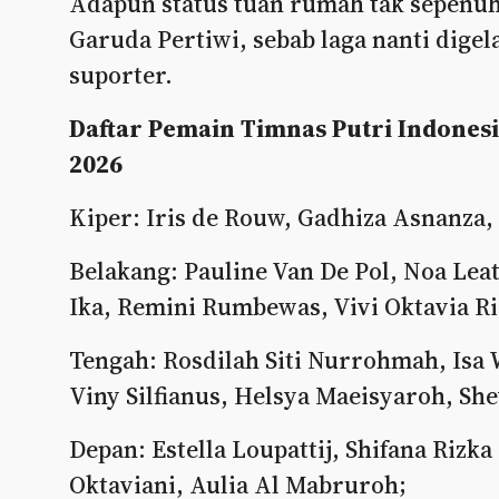
Adapun status tuan rumah tak sepenu
Garuda Pertiwi, sebab laga nanti digel
suporter.
Daftar Pemain Timnas Putri Indones
2026
Kiper: Iris de Rouw, Gadhiza Asnanza
Belakang: Pauline Van De Pol, Noa Le
Ika, Remini Rumbewas, Vivi Oktavia Ris
Tengah: Rosdilah Siti Nurrohmah, Isa W
Viny Silfianus, Helsya Maeisyaroh, Shev
Depan: Estella Loupattij, Shifana Rizk
Oktaviani, Aulia Al Mabruroh;