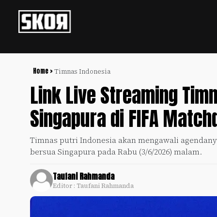
+
Football
Privacy
Policy
Home >
Timnas Indonesia
Link Live Streaming Timn
+
Pedoman
Culture
Pemberitaan
Singapura di FIFA Matc
Media
Sports
+
Siber
Update
Timnas putri Indonesia akan mengawali agendany
Disclaimer
bersua Singapura pada Rabu (3/6/2026) malam.
Timnas
Tentang
Indonesia
Kami
Taufani Rahmanda
SKOR
Editor : Taufani Rahmanda
SPECIAL
Video