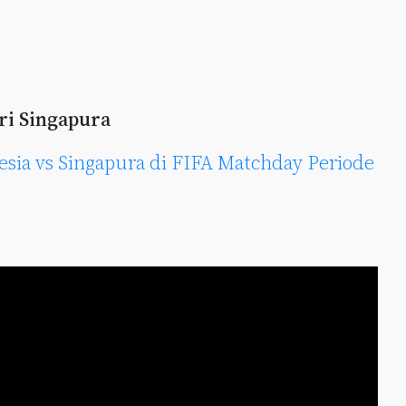
ri Singapura
esia vs Singapura di FIFA Matchday Periode