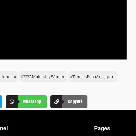
ndonesia
#FIFAMatchdayWomen
#TimnasPutriSingapura
whatsapp
copyurl
nel
Pages